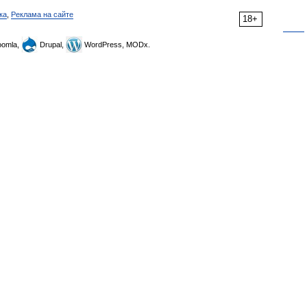
ка
,
Реклама на сайте
18+
omla,
Drupal,
WordPress, MODx.