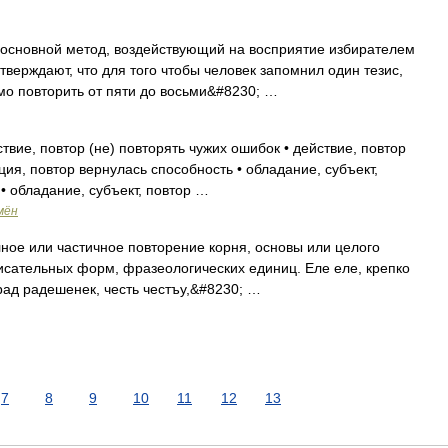
основной метод, воздействующий на восприятие избирателем
верждают, что для того чтобы человек запомнил один тезис,
имо повторить от пяти до восьми&#8230; …
твие, повтор (не) повторять чужих ошибок • действие, повтор
ция, повтор вернулась способность • обладание, субъект,
• обладание, субъект, повтор …
мён
ное или частичное повторение корня, основы или целого
писательных форм, фразеологических единиц. Еле еле, крепко
 рад радешенек, честь честъу,&#8230; …
7
8
9
10
11
12
13