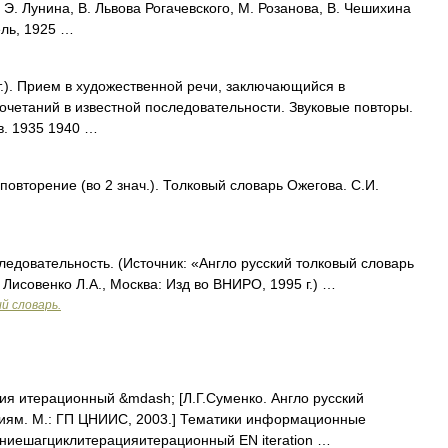
 Э. Лунина, В. Львова Рогачевского, М. Розанова, В. Чешихина
ель, 1925 …
.). Прием в художественной речи, заключающийся в
сочетаний в известной последовательности. Звуковые повторы.
в. 1935 1940 …
повторение (во 2 знач.). Толковый словарь Ожегова. С.И.
едовательность. (Источник: «Англо русский толковый словарь
 Лисовенко Л.А., Москва: Изд во ВНИРО, 1995 г.) …
й словарь.
ия итерационный &mdash; [Л.Г.Суменко. Англо русский
иям. М.: ГП ЦНИИС, 2003.] Тематики информационные
ниешагциклитерацияитерационный EN iteration …