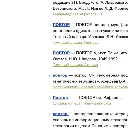
редакцией Н. Бродского, А. Лаврецкого,
Ветринского. М.; Л.: Изд во Л. Д. Френк
Литературная энциклопедия
ПОВТОР
— ПОВТОР, повтора, муж. (лит
3
повторении одинаковых звуков или их 
Толковый словарь Ушакова. Д.Н. Ушако
Толковый словарь Ушакова
ПОВТОР
— ПОВТОР, а, муж. То же, что 
4
Ожегов, Н.Ю. Шведова. 1949 1992 …
Толковый словарь Ожегова
повтор
— повтор. См. теломерная посл
5
генетических терминов». Арефьев В.А.,
Молекулярная биология и генетика. Толковы
Повтор
— ПОВТОР см. Рефрен …
6
Словарь литературных терминов
повтор
— повторение шаг цикл итерац
7
словарь по информационным технолог
технологии в целом Синонимы повторе