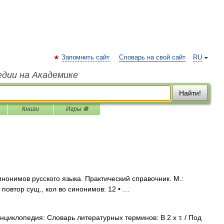
Запомнить сайт
Словарь на свой сайт
RU
едии на Академике
Найти!
Книги
Игры ⚽
нонимов русского языка. Практический справочник. М.:
. повтор сущ., кол во синонимов: 12 • …
циклопедия: Словарь литературных терминов: В 2 х т. / Под