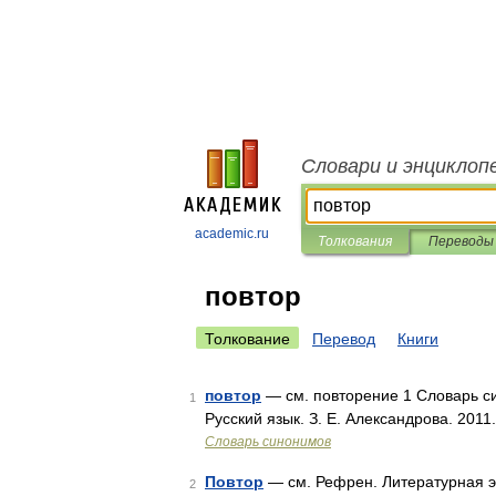
Словари и энциклоп
academic.ru
Толкования
Переводы
повтор
Толкование
Перевод
Книги
повтор
— см. повторение 1 Словарь си
1
Русский язык. З. Е. Александрова. 2011
Словарь синонимов
Повтор
— см. Рефрен. Литературная эн
2