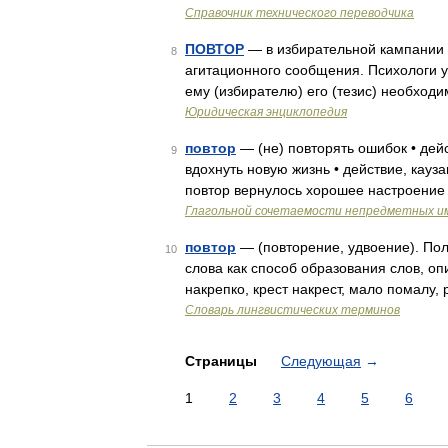
Справочник технического переводчика
ПОВТОР
— в избирательной кампании 
8
агитационного сообщения. Психологи ут
ему (избирателю) его (тезис) необход
Юридическая энциклопедия
повтор
— (не) повторять ошибок • дейс
9
вдохнуть новую жизнь • действие, кауза
повтор вернулось хорошее настроение 
Глагольной сочетаемости непредметных и
повтор
— (повторение, удвоение). Пол
10
слова как способ образования слов, о
накрепко, крест накрест, мало помалу,
Словарь лингвистических терминов
Страницы
Следующая
→
1
2
3
4
5
6